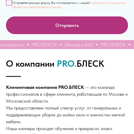
Отправляя данную форму, Вы соглашаетесь с нашей
политикой в отношении
обработки персональных данных
.
Отправить
клининга
PRO.БЛЕСК
Москва и МО
PRO.БЛЕСК
Хим
О компании
PRO.
БЛЕСК
Клининговая компания PRO.БЛЕСК
— это команда
профессионалов в сфере клининга, работающая по Москве и
Московской области.
Мы предоставляем полный спектр услуг: от генеральных и
поддерживающих уборок до мойки окон и химчистки мягкой
мебели.
Наши клинеры проходят обучение и прекрасно знают