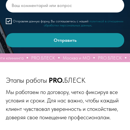
Отправляя данную форму, Вы соглашаетесь с нашей
политикой в отношении
обработки персональных данных
.
Отправить
клининга
PRO.БЛЕСК
Москва и МО
PRO.БЛЕСК
Хим
Этапы работы
PRO.
БЛЕСК
Мы работаем по договору, четко фиксируя все
условия и сроки. Для нас важно, чтобы каждый
клиент чувствовал уверенность и спокойствие,
доверяя свое помещение профессионалам.